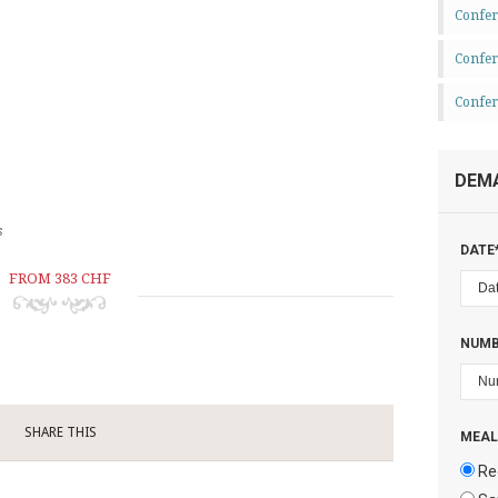
Confe
Confer
Confe
DEMA
s
DATE*
FROM 383 CHF
NUMB
SHARE THIS
MEAL
Re