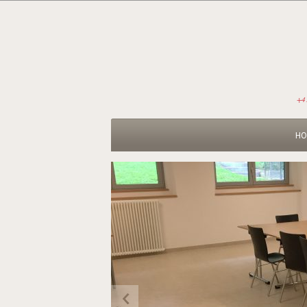
+4
HO