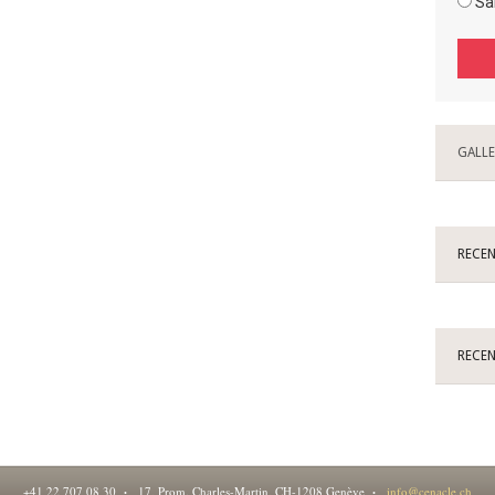
Sa
GALLE
RECE
RECE
·
·
+41 22 707 08 30
17, Prom. Charles-Martin, CH-1208 Genève
info@cenacle.ch