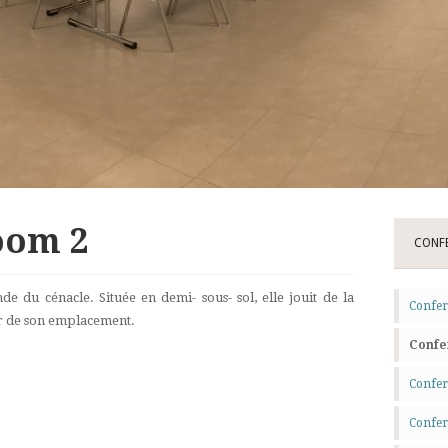
oom 2
CONF
nde du cénacle. Située en demi- sous- sol, elle jouit de la
Confer
ur de son emplacement.
Confe
Confer
Confe