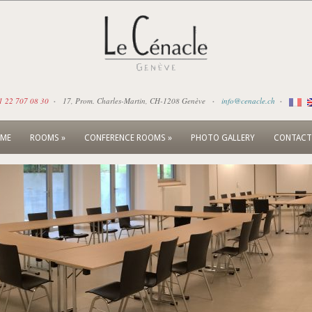
·
·
·
1 22 707 08 30
17, Prom. Charles-Martin, CH-1208 Genève
info@cenacle.ch
ME
ROOMS
»
CONFERENCE ROOMS
»
PHOTO GALLERY
CONTACT