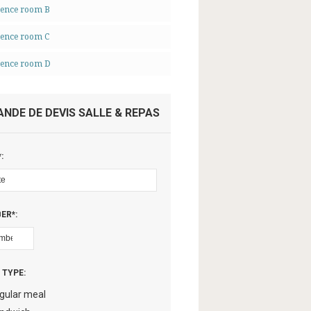
rence room B
ence room C
rence room D
NDE DE DEVIS SALLE & REPAS
:
ER*:
 TYPE:
gular meal